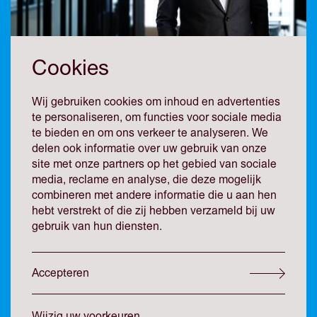
Cookies
Wij gebruiken cookies om inhoud en advertenties
te personaliseren, om functies voor sociale media
Christiaan
te bieden en om ons verkeer te analyseren. We
delen ook informatie over uw gebruik van onze
Groenewoud
site met onze partners op het gebied van sociale
media, reclame en analyse, die deze mogelijk
combineren met andere informatie die u aan hen
Advocaat, Partner
hebt verstrekt of die zij hebben verzameld bij uw
gebruik van hun diensten.
Herstructurering & Insolventie, Aansprakelijkheid &
Contract, Onderneming & Financiering
Accepteren
Meer dan 25 jaar advocaat. Scherp, creatief en praktisch
ingesteld. Een echte dealmaker. Specialist op het gebied
Wijzig uw voorkeuren