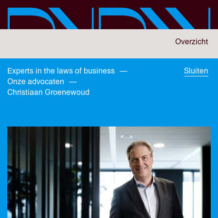
Skip
to
main
content
You
Overzicht
are
here:
You
Experts in the laws of business
—
Sluiten
are
Onze advocaten
—
here:
Christiaan Groenewoud