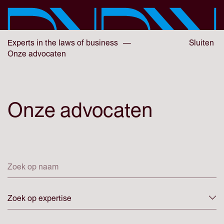
Skip
to
main
content
You
Experts in the laws of business
—
Sluiten
are
Onze advocaten
here:
Onze advocaten
Onze
Naam
experts
Experts