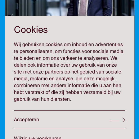
Cookies
Wij gebruiken cookies om inhoud en advertenties
te personaliseren, om functies voor sociale media
René Sekeris
te bieden en om ons verkeer te analyseren. We
delen ook informatie over uw gebruik van onze
site met onze partners op het gebied van sociale
Advocaat, Partner
media, reclame en analyse, die deze mogelijk
combineren met andere informatie die u aan hen
Vastgoedrecht, Corporate / M&A
hebt verstrekt of die zij hebben verzameld bij uw
gebruik van hun diensten.
Ondernemend, betrokken en creatief. Trusted advisor van
diverse MKB ondernemingen. Adviseert bij huurkwesties,
Accepteren
koop- en verkoop van vastgoed en andere
vastgoedgerelateerde contracten. Begeleidt regelmatig
overnames. Lid Raad van Advies van meerdere
Wijzig uw voorkeuren