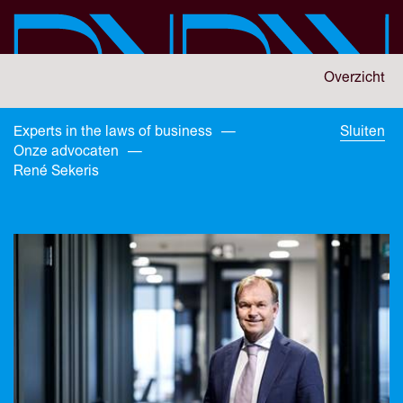
Skip
to
main
content
You
Overzicht
are
here:
You
Experts in the laws of business
—
Sluiten
are
Onze advocaten
—
here:
René Sekeris