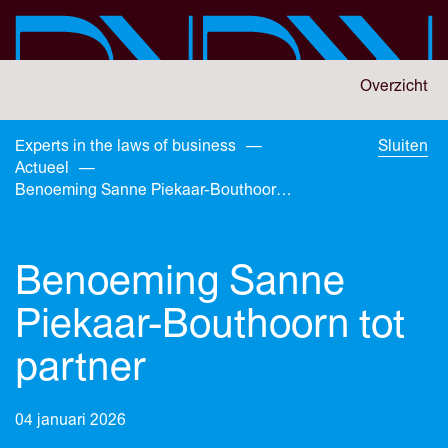
Skip
to
main
content
You
Overzicht
are
here:
You
Experts in the laws of business
—
Sluiten
are
Actueel
—
here:
Benoeming Sanne Piekaar-Bouthoorn tot partner
Benoeming Sanne
Piekaar-Bouthoorn tot
partner
04 januari 2026