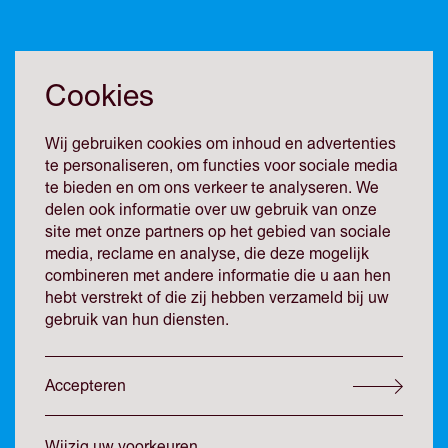
Wij zijn verheugd te kunnen melden dat Sanne Piekaar-
Bouthoorn is benoemd tot partner bij DVDW. Sanne heeft
Cookies
zich gespecialiseerd in het arbeidsrecht, met bijzondere
aandacht voor het snijvlak met het ondernemingsrecht, en
Wij gebruiken cookies om inhoud en advertenties
is sinds januari 2023 als advocaat verbonden aan ons
te personaliseren, om functies voor sociale media
kantoor. Zij staat veelal ondernemers, ondernemingsraden
te bieden en om ons verkeer te analyseren. We
en senior management bij en combineert diepgaande
delen ook informatie over uw gebruik van onze
vakinhoudelijke kennis met een praktische en hands-on
site met onze partners op het gebied van sociale
aanpak. In de afgelopen jaren heeft zij een belangrijke
media, reclame en analyse, die deze mogelijk
bijdrage geleverd aan de groei en ontwikkeling van onze
combineren met andere informatie die u aan hen
sectie Arbeidsrecht. Haar benoeming tot partner is een
hebt verstrekt of die zij hebben verzameld bij uw
erkenning van haar professionele kwaliteiten en
gebruik van hun diensten.
toewijding aan cliënten en aan DVDW.
Accepteren
Onze experts
Wijzig uw voorkeuren