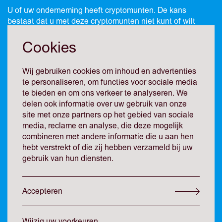
U of uw onderneming heeft cryptomunten. De kans
bestaat dat u met deze cryptomunten niet kunt of wilt
betalen, bijvoorbeeld omdat een schuldeiser cryptomunten
niet als betaalmiddel accepteert of omdat u de
Cookies
cryptomunten wilt behouden. Toch wilt u de waarde of een
gedeelte daarvan benutten. Is het dan mogelijk om, mits
Wij gebruiken cookies om inhoud en advertenties
de financier daartoe bereid is, een financiering aan te
te personaliseren, om functies voor sociale media
trekken en tot zekerheid van terugbetaling daarvan een
te bieden en om ons verkeer te analyseren. We
pandrecht op uw cryptomunten te vestigen?
delen ook informatie over uw gebruik van onze
site met onze partners op het gebied van sociale
media, reclame en analyse, die deze mogelijk
Voor een bevestigend antwoord op deze vraag is
combineren met andere informatie die u aan hen
essentieel dat cryptomunten als goederen in de zin van
hebt verstrekt of die zij hebben verzameld bij uw
art. 3:1 BW kunnen worden aangemerkt. Goederen zijn alle
gebruik van hun diensten.
zaken (art. 3:2 BW) en alle vermogensrechten (art. 3:6
BW). Kort gezegd bestaat een cryptomunt uit een
samenstel van een privésleutel, de wallet waarin die
Accepteren
sleutel is opgeborgen en de gegevensdrager waarop de
wallet staat. Cryptomunten zijn dus geen stoffelijke
objecten. In juridische zin kwalificeren zij daarom niet als
Wijzig uw voorkeuren