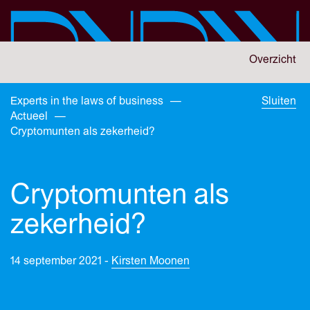
Skip
to
main
content
You
Overzicht
are
here:
You
Experts in the laws of business
—
Sluiten
are
Actueel
—
here:
Cryptomunten als zekerheid?
Cryptomunten als
zekerheid?
14 september 2021 -
Kirsten Moonen