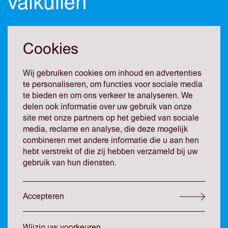
valkuilen
11 mei 2026 -
Daniel Osorno van Wissen
-
Simone Ronde
Cookies
Wij gebruiken cookies om inhoud en advertenties
De converteerbare lening als PE-
te personaliseren, om functies voor sociale media
instrument: kansen, juridische
te bieden en om ons verkeer te analyseren. We
vereisten en valkuilen
delen ook informatie over uw gebruik van onze
site met onze partners op het gebied van sociale
media, reclame en analyse, die deze mogelijk
In een markt waar waarderingen onder druk staan,
combineren met andere informatie die u aan hen
(her)financieringsrondes stroperiger verlopen en covenant-
hebt verstrekt of die zij hebben verzameld bij uw
breaches bij mid-market portfolio-ondernemingen
gebruik van hun diensten.
toenemen, duikt steeds vaker de converteerbare lening
(Convertible Loan Agreement, hierna “CLA”) op. De CLA
wordt gebruikt voor situaties waarin directe equity of
Accepteren
traditionele debt niet altijd passen. Te denken valt aan
private-equitytransacties en herstructureringen, met name
bij start-ups en scale-ups. Dit instrument is aantrekkelijk
Wijzig uw voorkeuren