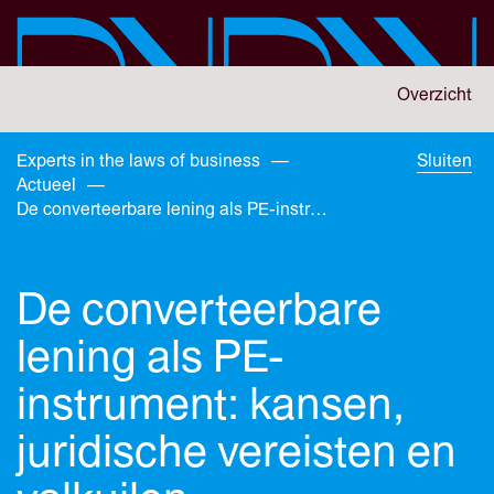
Skip
to
main
content
You
Overzicht
are
here:
You
Experts in the laws of business
—
Sluiten
are
Actueel
—
here:
De converteerbare lening als PE-instrument: kansen, juridische vereisten en valkuilen
De converteerbare
lening als PE-
instrument: kansen,
juridische vereisten en