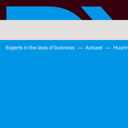
Skip
to
main
content
You
are
here:
You
Experts in the laws of business
—
Actueel
—
Huurin
are
here: