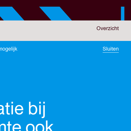
Overzicht
mogelijk
Sluiten
ie bij
mte ook