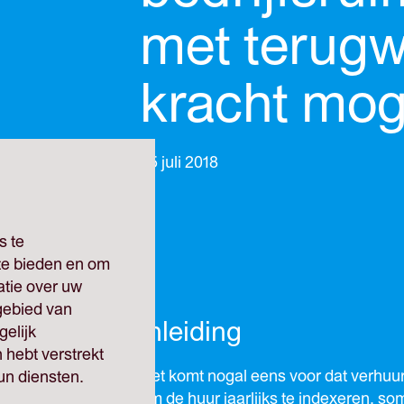
met terug
kracht mog
05 juli 2018
s te
 te bieden en om
atie over uw
gebied van
Inleiding
elijk
 hebt verstrekt
Het komt nogal eens voor dat verhuur
un diensten.
om de huur jaarlijks te indexeren, so