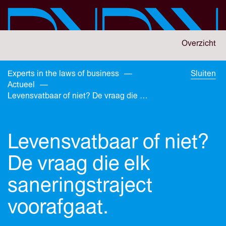
Skip
to
main
content
You
Overzicht
are
here:
You
Experts in the laws of business
—
Sluiten
are
Actueel
—
here:
Levensvatbaar of niet? De vraag die elk saneringstraject voorafgaat.
Levensvatbaar of niet?
De vraag die elk
saneringstraject
voorafgaat.