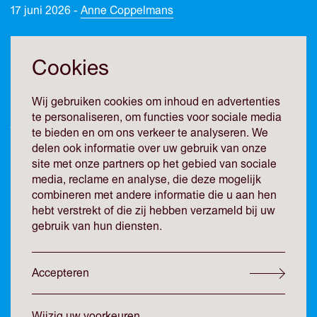
17 juni 2026 -
Anne Coppelmans
Cookies
De omzet daalt, de schulden stapelen op, een leverancier
dreigt met een dagvaarding en de bank wil praten. Of je nu
Wij gebruiken cookies om inhoud en advertenties
zelf ondernemer bent of als PE-investeerder een bedrijf in
te personaliseren, om functies voor sociale media
je portefeuille ziet afglijden, dit zijn de momenten waarop
te bieden en om ons verkeer te analyseren. We
de klok begint te tikken.
delen ook informatie over uw gebruik van onze
site met onze partners op het gebied van sociale
media, reclame en analyse, die deze mogelijk
Financiële stress kondigt zich zelden plotseling aan. De
combineren met andere informatie die u aan hen
signalen zijn er al eerder: het moeten kiezen tussen de
hebt verstrekt of die zij hebben verzameld bij uw
betaling van facturen, een groeiende belastingschuld,
gebruik van hun diensten.
leveranciers wiens geduld op is of een bankfaciliteit die
onder druk staat.
Accepteren
Een faillissement is lang niet altijd de enige uitweg.
Wanneer de onderneming zelf nog toekomst heeft, maar
Wijzig uw voorkeuren