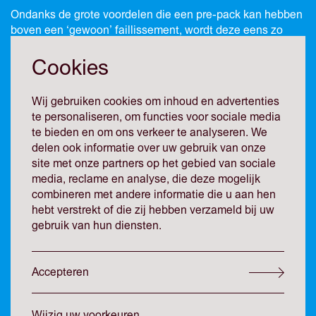
Ondanks de grote voordelen die een pre-pack kan hebben
boven een ‘gewoon’ faillissement, wordt deze eens zo
populaire procedure in Nederland nauwelijks meer
toegepast. Dat heeft alles te maken met de
Smallsteps
-
Cookies
uitspraak van het Europese Hof van Justitie uit 2017.
Daarin lijkt het Hof van Justitie te oordelen dat in álle
Wij gebruiken cookies om inhoud en advertenties
gevallen waarin een verkoop van een onderneming is
te personaliseren, om functies voor sociale media
voorbereid door middel van een pre-pack, van rechtswege
te bieden en om ons verkeer te analyseren. We
alle werknemers van de gefailleerde onderneming in
delen ook informatie over uw gebruik van onze
dienst treden van de koper van die onderneming. In een
site met onze partners op het gebied van sociale
faillissement geldt die regel normaal gesproken niet. Op 17
media, reclame en analyse, die deze mogelijk
april 2020 heeft de Hoge Raad echter een uitspraak
combineren met andere informatie die u aan hen
gedaan waarmee de deur naar de pre-pack weer een klein
hebt verstrekt of die zij hebben verzameld bij uw
beetje open wordt gezet. Geldt de hiervoor genoemde
gebruik van hun diensten.
regel uit het
Smallsteps
-arrest wel echt voor alle pre-pack
procedures?
Accepteren
De pre-pack procedure
Wijzig uw voorkeuren