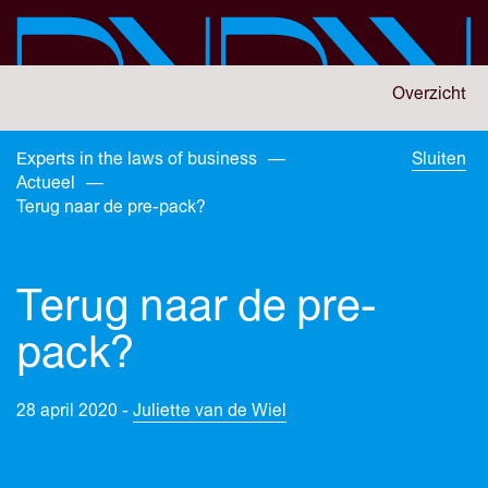
Skip
to
main
content
You
Overzicht
are
here:
You
Experts in the laws of business
—
Sluiten
are
Actueel
—
here:
Terug naar de pre-pack?
Terug naar de pre-
pack?
28 april 2020 -
Juliette van de Wiel