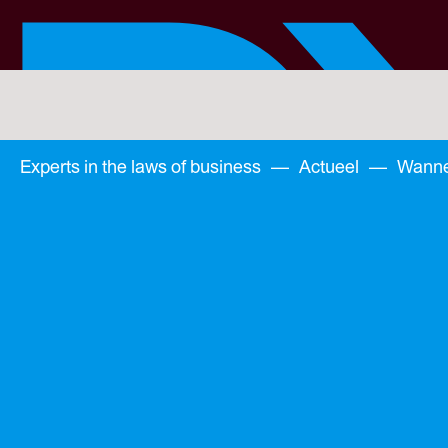
Skip
to
main
content
You
are
here:
You
Experts in the laws of business
—
Actueel
—
Wanne
are
here: