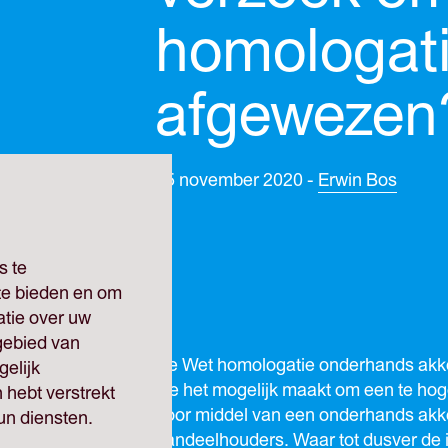
homologat
afgewezen
25 november 2020 -
Erwin Bos
s te
 te bieden en om
atie over uw
gebied van
De Wet homologatie onderhands akk
elijk
die het mogelijk maakt om een te hog
 hebt verstrekt
door middel van een onderhands akk
un diensten.
aandeelhouders. Waar tot dusver de 