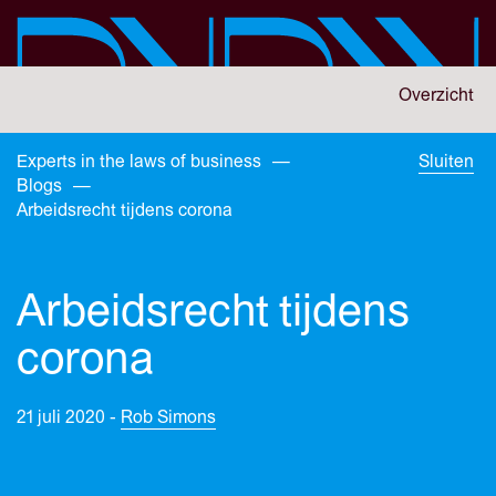
Skip
to
main
content
You
Overzicht
are
here:
You
Experts in the laws of business
—
Sluiten
are
Blogs
—
here:
Arbeidsrecht tijdens corona
Arbeidsrecht tijdens
corona
21 juli 2020 -
Rob Simons