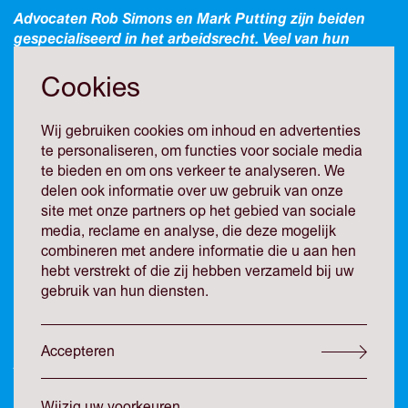
Advocaten Rob Simons en Mark Putting zijn beiden
gespecialiseerd in het arbeidsrecht. Veel van hun
cliënten hebben door de coronacrisis de afgelopen
maanden noodgedwongen een beroep gedaan op de
Cookies
NOW. Hoe hebben zij de afgelopen maanden beleefd en
hoe kijken zij naar deze regeling?
Wij gebruiken cookies om inhoud en advertenties
te personaliseren, om functies voor sociale media
te bieden en om ons verkeer te analyseren. We
Hoe is het om
delen ook informatie over uw gebruik van onze
arbeidsrechtadvocaat te zijn in
site met onze partners op het gebied van sociale
deze coronacrisis?
media, reclame en analyse, die deze mogelijk
combineren met andere informatie die u aan hen
hebt verstrekt of die zij hebben verzameld bij uw
Rob: Hectisch. Het arbeidsrecht is een rechtsgebied dat
gebruik van hun diensten.
zeker de laatste jaren bijna continu in beweging is
geweest met veel politieke discussies, wetswijzigingen en
ontwikkelende rechtspraak. Dat maakt het arbeidsrecht
Accepteren
juist zo leuk en dynamisch. Maar de afgelopen periode is
met niets te vergelijken. De crisis heeft zich natuurlijk heel
snel ontwikkeld. Onze wetgeving, maar zeker ook het
Wijzig uw voorkeuren