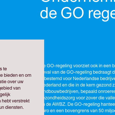
de GO rege
De GO-regeling voorziet ook in een bo
s te
geval van de GO-regeling bedraagt d
 te bieden en om
is bestemd voor Nederlandse bedrijven
atie over uw
Nederland en die in de kern gezond zij
gebied van
landbouwbedrijven, bepaald onroeren
elijk
gezondheidszorg voor zover die vall
 hebt verstrekt
en de AWBZ. De GO-regeling hanteer
un diensten.
euro en een bovengrens van 50 miljo