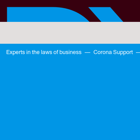
Skip
to
main
content
You
are
here:
You
Experts in the laws of business
—
Corona Support
are
here: