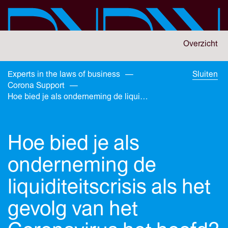
Skip
to
main
content
You
Overzicht
are
here:
You
Experts in the laws of business
—
Sluiten
are
Corona Support
—
here:
Hoe bied je als onderneming de liquiditeitscrisis als het gevolg van het Coronavirus het hoofd?
Hoe bied je als
onderneming de
liquiditeitscrisis als het
gevolg van het