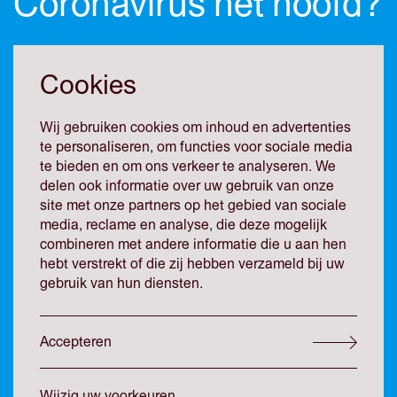
Coronavirus het hoofd?
Cookies
De uitbraak van het Coronavirus heeft grote impact op de
liquiditeitspositie van veel ondernemingen. Duidelijk is dat
Wij gebruiken cookies om inhoud en advertenties
in veel sectoren gesproken kan worden van een acute
te personaliseren, om functies voor sociale media
liquiditeitscrisis. Van ondernemers wordt dan veel
te bieden en om ons verkeer te analyseren. We
verwacht. Er komt veel op hen af. Naast de zorgen over de
delen ook informatie over uw gebruik van onze
gezondheid van medewerkers, relaties en al hun naasten,
site met onze partners op het gebied van sociale
worden ondernemers in een zeer kort tijdsbestek
media, reclame en analyse, die deze mogelijk
geconfronteerd met acute liquiditeitsdruk.
combineren met andere informatie die u aan hen
hebt verstrekt of die zij hebben verzameld bij uw
gebruik van hun diensten.
Om die reden heeft de overheid de volgende vergaande
maatregelen getroffen.
Accepteren
Fiscale maatregelen
Wijzig uw voorkeuren