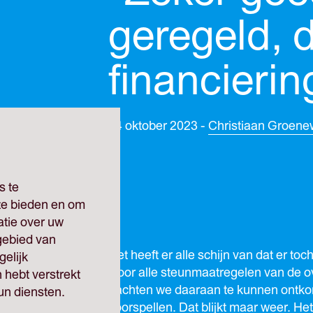
geregeld, d
financierin
04 oktober 2023 -
Christiaan Groen
s te
 te bieden en om
atie over uw
gebied van
Het heeft er alle schijn van dat er to
elijk
Door alle steunmaatregelen van de ov
 hebt verstrekt
dachten we daaraan te kunnen ontkom
un diensten.
voorspellen. Dat blijkt maar weer. He