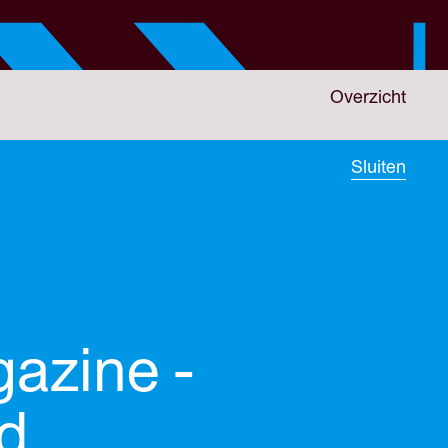
Overzicht
Sluiten
azine -
ed