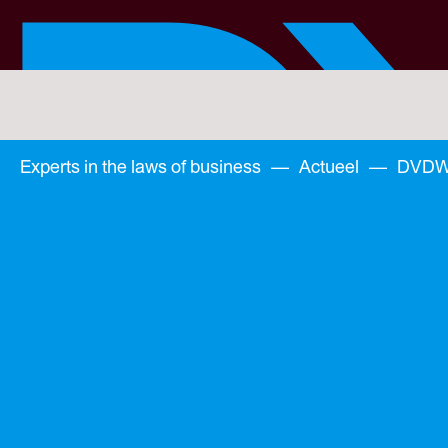
Skip
to
main
content
You
are
here:
You
Experts in the laws of business
—
Actueel
—
DVDW M
are
here: