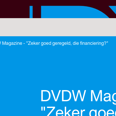
agazine - "Zeker goed geregeld, die financiering?"
DVDW Mag
"Zeker go