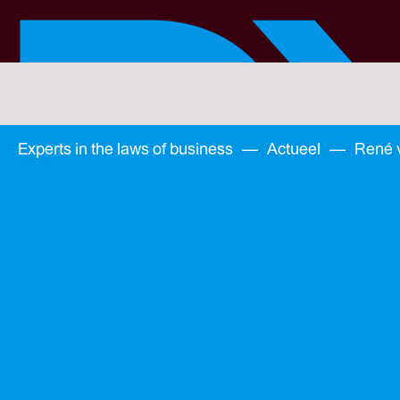
Skip
to
main
content
You
are
here:
You
Experts in the laws of business
—
Actueel
—
René v
are
here: