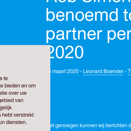
benoemd to
partner per
2020
25 maart 2020 -
Leonard Boender
-
T
s te
 te bieden en om
atie over uw
gebied van
elijk
 hebt verstrekt
un diensten.
Met genoegen kunnen wij berichten 