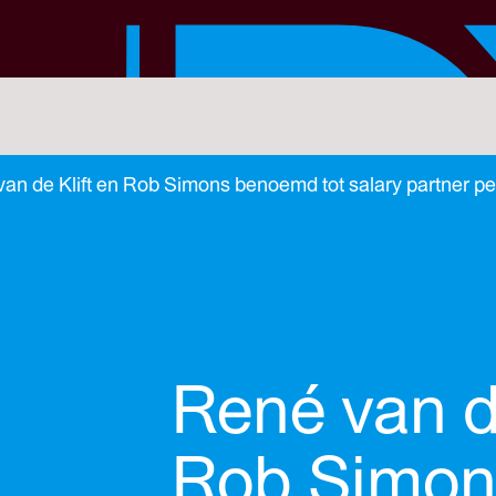
an de Klift en Rob Simons benoemd tot salary partner per
René van de
Rob Simon