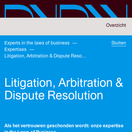
Skip
to
main
content
You
Overzicht
are
here:
You
Experts in the laws of business
—
Sluiten
are
Expertises
—
here:
Litigation, Arbitration & Dispute Resolution
Litigation, Arbitration &
Dispute Resolution
Als het vertrouwen geschonden wordt: onze expertise