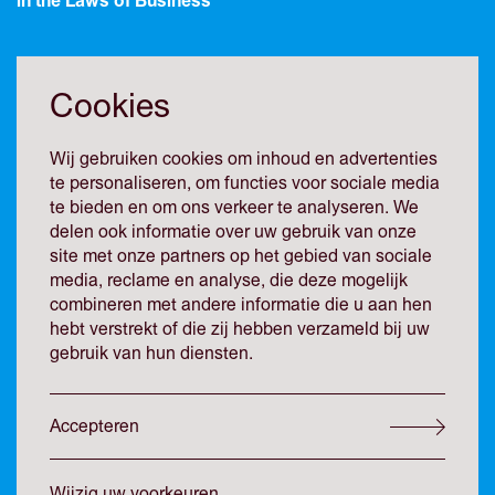
in the Laws of Business
Vertrouwen is een belangrijk onderdeel van zaken doen.
Het vormt vaak de basis voor een contractuele of
Cookies
ondernemingsrechtelijke samenwerking. Hoe sterk die
band echt is, blijkt vaak pas als het minder gaat. Dan
Wij gebruiken cookies om inhoud en advertenties
komen verschillen van inzicht aan de oppervlakte en
te personaliseren, om functies voor sociale media
blijken uitgangspunten en belangen niet zo eensgezind en
te bieden en om ons verkeer te analyseren. We
gelijk te zijn als het leek toen het goed ging.
delen ook informatie over uw gebruik van onze
Verwachtingen zijn niet waargemaakt. Beslissingen zijn
site met onze partners op het gebied van sociale
minder goed uitgepakt dan gehoopt. Informatie wordt
media, reclame en analyse, die deze mogelijk
achtergehouden. Aanvullende financiering is nodig.
combineren met andere informatie die u aan hen
Vertrouwen slinkt. Er zijn fouten gemaakt. De
hebt verstrekt of die zij hebben verzameld bij uw
verhoudingen verharden. Er moet iets gebeuren.
gebruik van hun diensten.
Een vertrouwensbreuk kan zelfs bij de meest
Accepteren
doorgewinterde ondernemer, toezichthouder of
investeerder hard aankomen. Dat kan grote spanningen
meebrengen voor alle betrokkenen. Wij zijn gewend om in
Wijzig uw voorkeuren